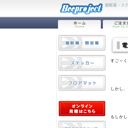
横断幕・ステ
電
すご～く
しかし、
もしかし